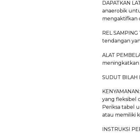
DAPATKAN LATI
anaerobik unt
mengaktifkan 
REL SAMPING Y
tendangan yang
ALAT PEMBELAJ
meningkatkan
SUDUT BILAH KH
KENYAMANAN: D
yang fleksibel
Periksa tabel 
atau memiliki k
INSTRUKSI P