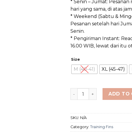
* Senin – Jumat: Pesanan
hari yang sama, di atas ja
* Weekend (Sabtu & Mingg
Pesanan setelah hari Juma
Senin.
* Pengiriman Instant: Read
16.00 WIB, lewat dari itu 
Size
M (40-41)
XL (45-47)
Finis Edge Fins Yellow (Se
ADD TO
SKU:
N/A
Category:
Training Fins