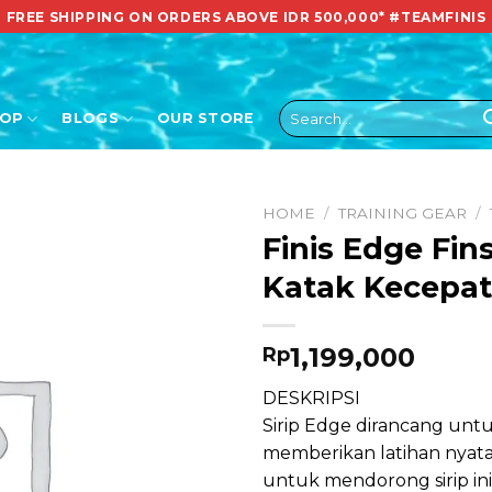
FREE SHIPPING ON ORDERS ABOVE IDR 500,000*
#TEAMFINIS
Search
HOP
BLOGS
OUR STORE
for:
HOME
/
TRAINING GEAR
/
Finis Edge Fin
Katak Kecepat
1,199,000
Rp
DESKRIPSI
Sirip Edge dirancang unt
memberikan latihan nyata
untuk mendorong sirip ini