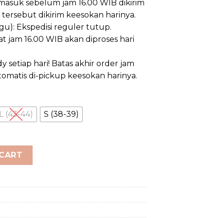
 masuk sebelum jam 16.00 WIB dikirim
m tersebut dikirim keesokan harinya.
u): Ekspedisi reguler tutup.
t jam 16.00 WIB akan diproses hari
y setiap hari! Batas akhir order jam
otomatis di-pickup keesokan harinya.
L (43-44)
S (38-39)
patu Katak Kecepatan/Power Fin) quantity
 CART