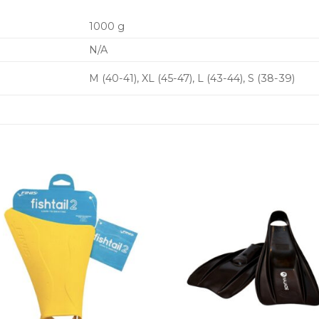
1000 g
N/A
M (40-41), XL (45-47), L (43-44), S (38-39)