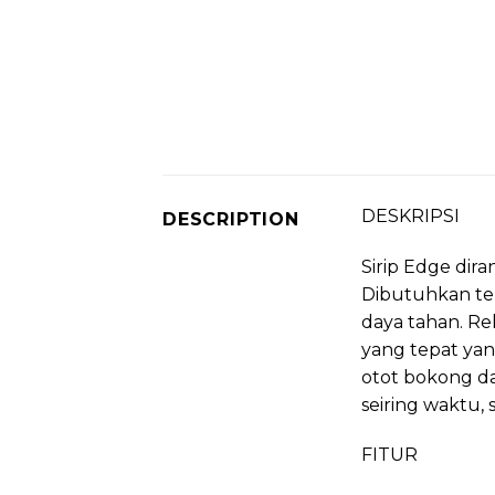
DESKRIPSI
DESCRIPTION
Sirip Edge dir
Dibutuhkan ten
daya tahan. R
yang tepat ya
otot bokong da
seiring waktu,
FITUR