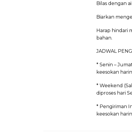
Bilas dengan ai
Biarkan menger
Harap hindari 
bahan.
JADWAL PENG
* Senin – Juma
keesokan harin
* Weekend (Sab
diproses hari S
* Pengiriman In
keesokan harin